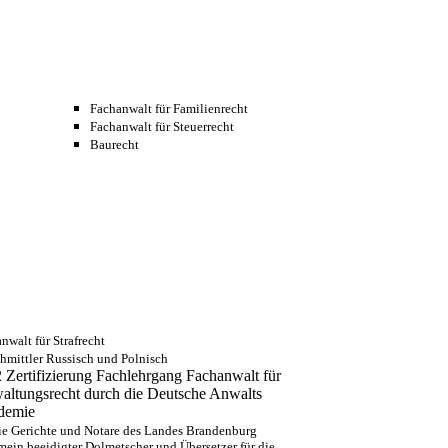
Fachanwalt für Familienrecht
Fachanwalt für Steuerrecht
Baurecht
nwalt für Strafrecht
hmittler Russisch und Polnisch
 Zertifizierung Fachlehrgang Fachanwalt für
altungsrecht durch die Deutsche Anwalts
demie
ie Gerichte und Notare des Landes Brandenburg
mein beeidigter Dolmetscher und Übersetzer für die