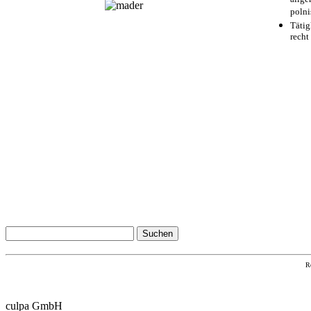
polni
Tätig
recht
R
culpa GmbH