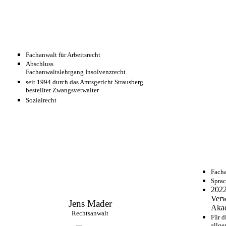
Fachanwalt für Arbeitsrecht
Abschluss
Fachanwaltslehrgang Insolvenzrecht
seit 1994 durch das Amtsgericht Strausberg
bestellter Zwangsverwalter
Sozialrecht
Facha
Sprac
2022
Verw
Jens Mader
Aka
Rechtsanwalt
Für d
allge