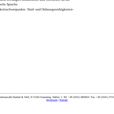
sche Sprache
keitsschwerpunkte: Straf- und Ordnungswidrigkeiten-
echtsanwälte Barthel & Wolf, D 15344 Strausberg, Wallstr. 5 ·Tel: +49 (3341) 3804810 ·Fax: +49 (3341) 2714
Impressum
|
Kontakt